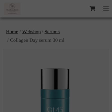
Home
Webshop
Serums
Collagen Day serum 30 ml