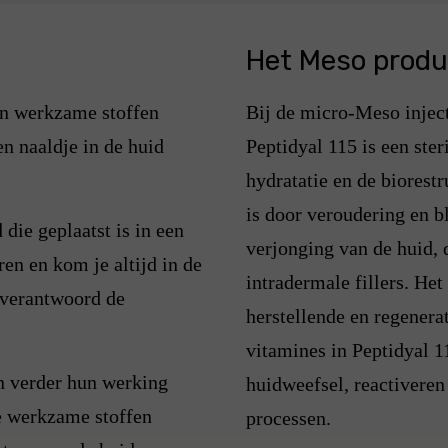
Het Meso produ
n werkzame stoffen
Bij de micro-Meso injec
n naaldje in de huid
Peptidyal 115 is een ste
hydratatie en de biorest
is door veroudering en bl
die geplaatst is in een
verjonging van de huid, 
ren en kom je altijd in de
intradermale fillers. Het
n verantwoord de
herstellende en regener
vitamines in Peptidyal 1
n verder hun werking
huidweefsel, reactiveren
De werkzame stoffen
processen.