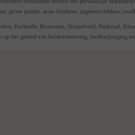
eerdere technieken binnen één persoonlijk behandelpl
ot, grove poriën, acne-littekens, pigmentvlekken, rood
rlen, Kerkrade, Brunssum, Simpelveld, Parkstad, Sitta
 op het gebied van huidverbetering, huidverjonging en