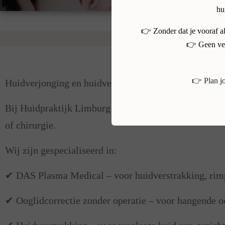
hu
👉 Zonder dat je vooraf a
👉 Geen ver
Waarom kiezen voor Huidpraktijk
👉 Plan j
Huidverjonging en huidverbetering in Limburg
Bij Huidpraktijk Limburg in Landgraaf helpen wij vro
of chirurgie.
Wij zijn gespecialiseerd in:
✔ DAS Plasma Medical – voor huidverstrakking, rimpe
✔ Ooglidcorrectie zonder operatie – voor hangende oo