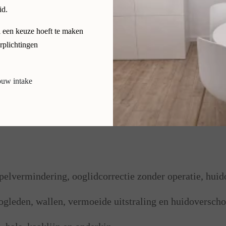
id.
l een keuze hoeft te maken
plichtingen
 Limburg?
ouw intake
uwen en mannen uit heel Nederland met natuurlijke hui
lvermindering, ooglidcorrectie zonder operatie, huid
gleden, wallen, vermoeide uitstraling en huidoverscho