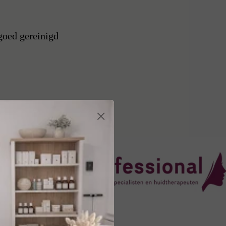
goed gereinigd
×