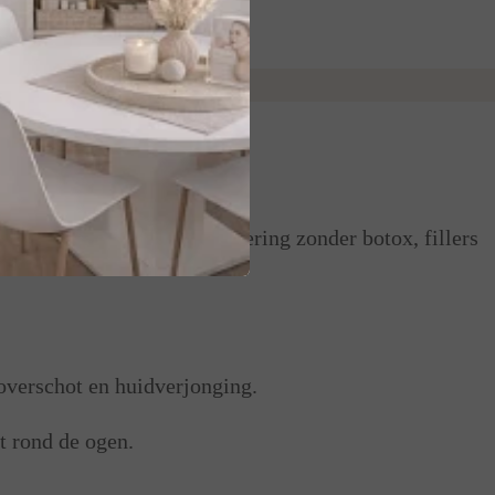
dverjonging en huidverbetering zonder botox, fillers
overschot en huidverjonging.
t rond de ogen.