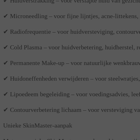
✔ Huidverstrakking – voor verslapte huid van gezicht,
✔ Microneedling – voor fijne lijntjes, acne-litteken
✔ Radiofrequentie – voor huidversteviging, contourve
✔ Cold Plasma – voor huidverbetering, huidherstel, ro
✔ Permanente Make-up – voor natuurlijke wenkbrauwen
✔ Huidoneffenheden verwijderen – voor steelwratjes
✔ Lipoedeem begeleiding – voor voedingsadvies, leef
✔ Contourverbetering lichaam – voor versteviging va
Unieke SkinMaster-aanpak