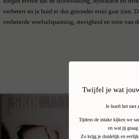
zorgen ervoor dat de stofwisseling, hydratatie en stru
verbetert en je huid er dus gezonder eruit gaat zien. Di
verbeterde weefselspanning, stevigheid en teint van d
Twijfel je wat jou
Je hoeft het niet 
Tijdens de intake kijken we s
en wat jij graag
Zo krijg je duidelijk en eerl