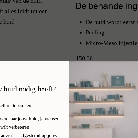
ctuur van de huid
De behandeling
t alles leidt tot een
e huid
De huid wordt eerst 
Peeling
Micro-Meso injectie
150,00
w huid nodig heeft?
zelf uit te zoeken.
amen naar jouw huid, je wensen
 wilt verbeteren.
ijk advies — afgestemd op jouw