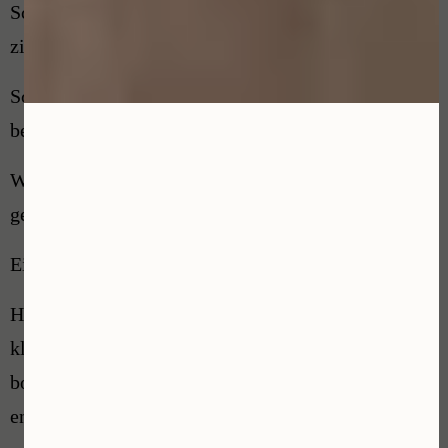
Schriftelijk vastgelegd de afspraken die met partijen
zijn gemaakt tijdens overleggen
Schriftelijk vastgelegd het eindresultaat van de
bemiddeling.
Wij hebben de wettelijke verplichting om een
gesloten dossier 7 jaar te bewaren.
Eindresultaat van een klacht
Het eindresultaat van een klacht zal door de
klachtenfunctionaris steeds schriftelijk, kort en
bondig, ter beschikking worden gesteld aan klager
en de schoonheidsspecialist.