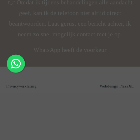
geef, kan ik de telefoon niet altijd direct
beantwoorden. Laat gerust een bericht achter, ik
neem zo snel mogelijk contact met je op.
WhatsApp heeft de voorkeur
Privacyverklaring
Webdesign PlazaXL