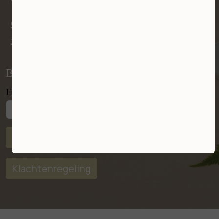
Ook whatsapp 0644386598
info@huidpraktijklimburg.nl
Blijf op de hoogte
E-mail
Aanmelden
Klachtenregeling