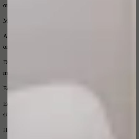
ondersteunen.
Mogelijkheden van afhandeling van de klacht
Aansluitend zal de klachtenfunctionaris u een van
onderstaande mogelijkheden aanbieden:
De klachtenfunctionaris heeft de volgende
mogelijkheden:
Een onafhankelijk advies voor u als klager.
Een onafhankelijk advies voor de
schoonheidsspecialist
Het initiëren van een driegesprek tussen u, de