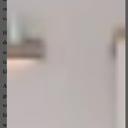
onafhankelijk en onpartijdig, zowel in het belang
van de klager als de schoonheidsspecialist.
Het uitgangspunt van een klacht is om als “klager”
de klacht altijd eerst te bespreken met de
schoonheidsspecialist. Kom je er samen niet uit dan
is de volgende stap het inschakelen van de
klachtenfunctionaris.
Als u samen met de klachtenfunctionaris niet tot een
goede oplossing komt, kunt u besluiten om de klacht
voor te leggen bij de Geschillencommissie. U hebt
hier na datum van beëindiging van de klacht, 6
weken de tijd voor.