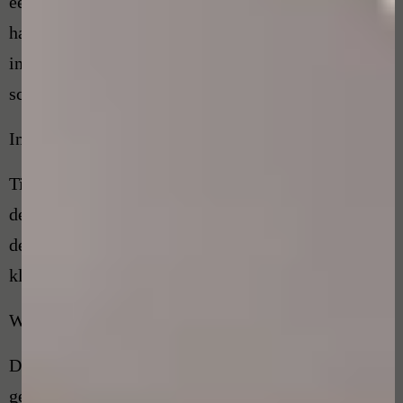
een voor beide partijen aanvaardbare oplossing en
handelt hiermee onafhankelijk en onpartijdig, zowel
in het belang van de klager als de
schoonheidsspecialist.
Intrekken van de klacht
Tijdens de procedure kunt u, als klager, ten alle tijde
de klacht intrekken. De klachtenfunctionaris zal dan
de werkzaamheden omtrent uw klacht staken. De
klacht moet u schriftelijk intrekken.
Wettelijke bewaartermijnen
De klachtenfunctionaris zal intern de volgende
gegevens documenteren: