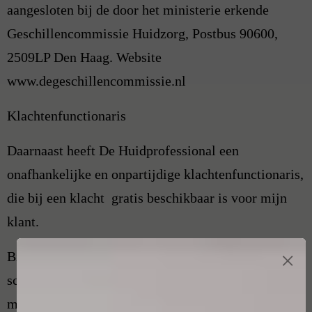
aangesloten bij de door het ministerie erkende
Geschillencommissie Huidzorg, Postbus 90600,
2509LP Den Haag. Website
www.degeschillencommissie.nl
Klachtenfunctionaris
Daarnaast heeft De Huidprofessional een
onafhankelijke en onpartijdige klachtenfunctionaris,
die bij een klacht gratis beschikbaar is voor mijn
klant.
×
Bij deze klachtenfunctionaris kan ik als
schoonheidsspecialist zelf en ook mijn klant terecht
met een klacht. Dit geldt uitsluitend gedurende mijn