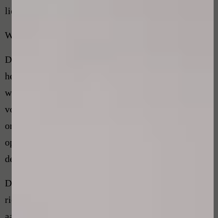
lidmaatschap bij De Huidprofessional.
Wat doet de klachtenfunctionaris
De Wkkgz stelt dat de klachtenfunctionaris als taak
heeft om klachten op informele en laagdrempelige
wijze op te lossen, zodat verdere escalatie wordt
voorkomen. Daar zijn beide partijen bij gebaat. De
onafhankelijke klachtenfunctionaris treedt dan ook
op als procesbegeleider en niet als inhoudelijke
deskundige.
De klachtenfunctionaris van De Huidprofessional
richt zich op het vinden van een voor beide partijen
aanvaardbare oplossing en handelt hiermee