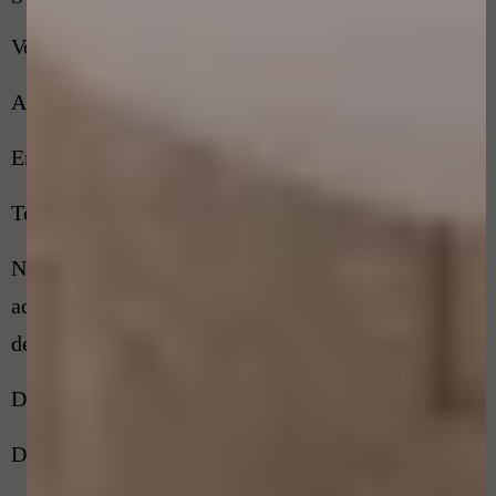
Voor- en achternaam van klager
Adresgegevens van klager
Emailadres van klager
Telefoonnummer van klager
Naam van de schoonheidsspecialist met
adresgegevens. Datum behandeling, behandeling en
de klacht.
Datum in behandeling van de klacht
Datum en tijdstippen van overleggen met partijen