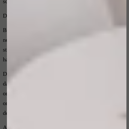
schoonheidsspecialist en de klachtenfunctionaris.
Doorlooptijden van de klacht
Binnen maximaal 1 week, na indienen van de klacht,
neemt de klachtenfunctionaris contact met u op. Het
streven is om een klacht zo snel mogelijk af te
handelen.
De uiterste termijn voor afhandeling is 8 weken, na
datum indienen klacht. Is het door gegronde
omstandigheden (o.a. vakantie, ziekte) niet mogelijk
om de klacht volledig af te handelen dan kan
de termijn met maximaal 4 weken worden verlengd.
Als u samen met de klachtenfunctionaris niet tot een