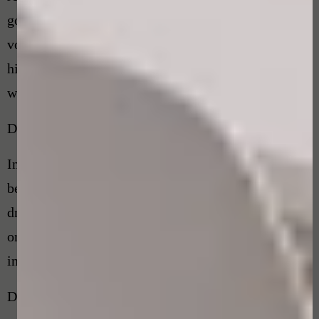
goede oplossing komt, kunt u besluiten om de klacht
voor te leggen bij de Geschillencommissie. U hebt
hier na datum van beëindiging van de klacht, 6
weken de tijd voor.
Doel van het bemiddelingsgesprek
Indien het komt tot een bemiddelingsgesprek met
beide partijen zal de klachtenfunctionaris het
driegesprek begeleiden vanuit een onafhankelijke en
onpartijdige positie en geen inhoudelijk standpunt
innemen.
De klachtenfunctionaris richt zich op het vinden van