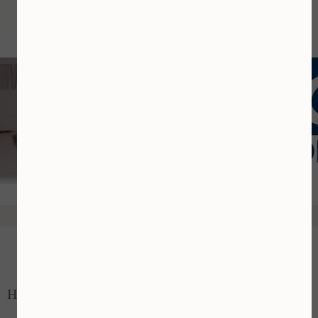
Waarom kiezen voor Huidpraktijk
Limburg?
Huidverjonging en huidverbetering in Limburg
Bij Huidpraktijk Limburg in Landgraaf helpen wij