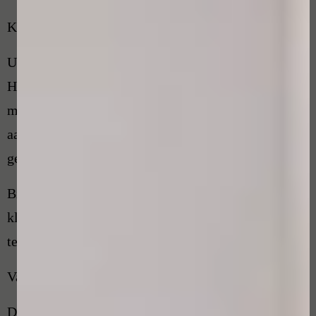
Klachtenprocedure
U belt met brancheorganisatie van De
Huidprofessional (030-8007686) of u stuurt een e-
mail
aan klachtenfunctionaris@dehuidprofessional.nl en
geeft aan dat u een klacht heeft.
Binnen 2 werkdagen wordt u door de
klachtenfunctionaris teruggebeld en bespreekt u
telefonisch samen de klacht.
Vastleggen van gegevens:
De klachtenfunctionaris zal van u volgende