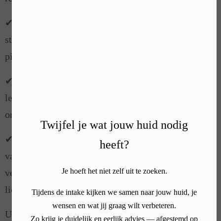
✔ Huidoneffenheden verwijderen – voor
steelwratjes, ouderdomswratten, bloedblaasjes,
pigmentvlekken en goedaardige huidafwijkingen.
✔ Lipoedeem begeleiding – voor voedingsadvies,
leefstijlverbetering, vochtvermindering en
ondersteuning bij lipoedeem.
Twijfel je wat jouw huid nodig
✔ Contourverbetering lichaam – voor versteviging
heeft?
van de huid, vermindering van plaatselijke
vetophopingen en verbetering van
Je hoeft het niet zelf uit te zoeken.
lichaamscontouren.
Tijdens de intake kijken we samen naar jouw huid, je
Unieke SkinMaster-aanpak
wensen en wat jij graag wilt verbeteren.
Zo krijg je duidelijk en eerlijk advies — afgestemd op