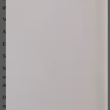
gegevens noteren:
Voor- en achternaam
Adres
Emailadres
Telefoonnummer
Naam van de schoonheidsspecialist met
adresgegevens. Datum behandeling, behandeling en
de klacht.
De klachtenfunctionaris vraagt u om de klacht kort
op papier te zetten en kan u hier desnoods bij