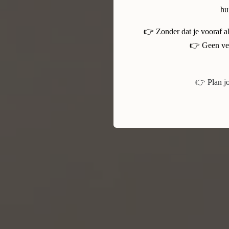
hu
👉 Zonder dat je vooraf a
👉 Geen ver
👉 Plan j