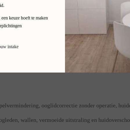
id.
l een keuze hoeft te maken
plichtingen
 Limburg?
ouw intake
uwen en mannen uit heel Nederland met natuurlijke hui
lvermindering, ooglidcorrectie zonder operatie, huid
gleden, wallen, vermoeide uitstraling en huidoverscho