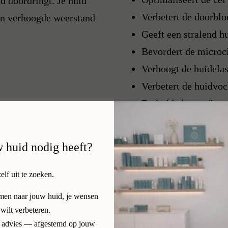
d doordringt. Je huid
Verbetert de doorblo
een verhoogde weerstand
Geeft een stralend h
Bevordert de microci
Verhoogt de huidelast
Verbetert de huidvoc
De huid ziet er direct
w huid nodig heeft?
zelf uit te zoeken.
amen naar jouw huid, je wensen
 wilt verbeteren.
ijk advies — afgestemd op jouw