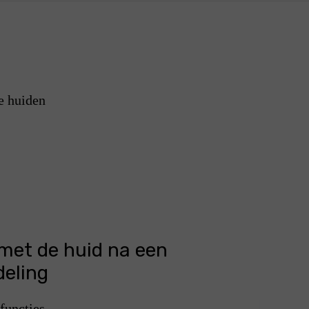
e huiden
 met de huid na een
eling
 functies