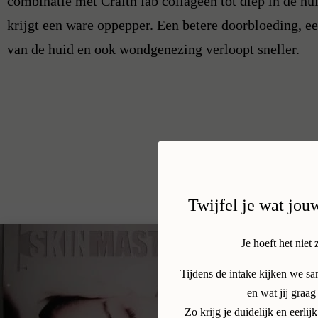
combinatie met Craith lab collageen tot diep in de hui
krijgt een ware oppepper. Een betere doorbloeding, 
van de huid en ook wondgenezing verloopt sneller.
Twijfel je wat jou
Je hoeft het niet 
Tijdens de intake kijken we s
en wat jij graag
Zo krijg je duidelijk en eerl