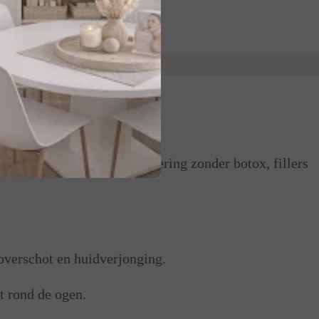
dverjonging en huidverbetering zonder botox, fillers
overschot en huidverjonging.
t rond de ogen.