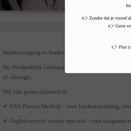
hu
👉 Zonder dat je vooraf a
👉 Geen ver
Waarom kiezen voor Huidpraktijk
👉 Plan j
Huidverjonging en huidverbetering in Limburg
Bij Huidpraktijk Limburg in Landgraaf helpen wij vro
of chirurgie.
Wij zijn gespecialiseerd in:
✔ DAS Plasma Medical – voor huidverstrakking, rimpe
✔ Ooglidcorrectie zonder operatie – voor hangende oo