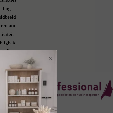
eding
uidbeeld
rculatie
iciteit
htigheid
 voller uit
×