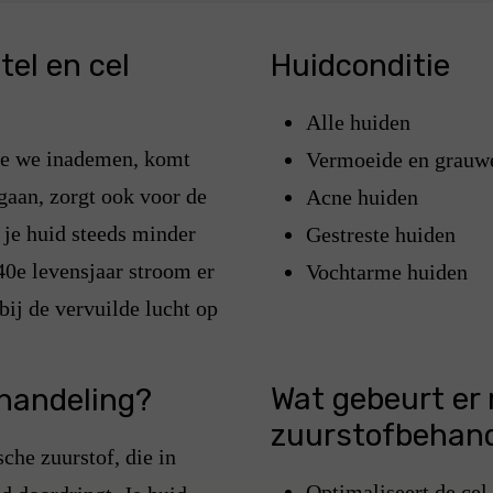
tel en cel
Huidconditie
Alle huiden
die we inademen, komt
Vermoeide en grauw
gaan, zorgt ook voor de
Acne huiden
je huid steeds minder
Gestreste huiden
40e levensjaar stroom er
Vochtarme huiden
bij de vervuilde lucht op
Wat gebeurt er
ehandeling?
zuurstofbehand
che zuurstof, die in
Optimaliseert de cel