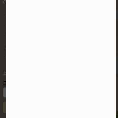
Huidpraktijk Limburg
Hoogstraat 145
6373 HR Landgraaf
Ook whatsapp 0644386598
info@huidpraktijklimburg.nl
Blijf op de hoogte
E-mail
Aanmelden