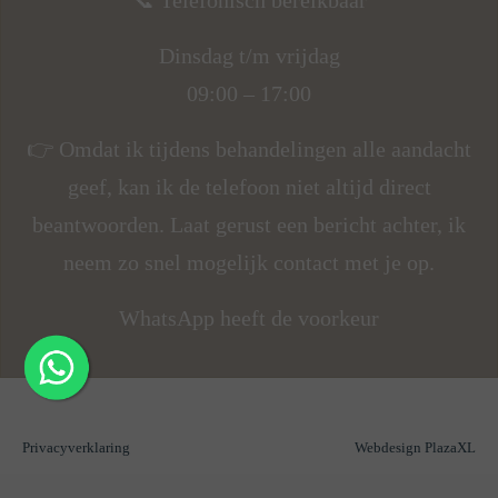
Dinsdag t/m vrijdag
09:00 – 17:00
👉 Omdat ik tijdens behandelingen alle aandacht
geef, kan ik de telefoon niet altijd direct
beantwoorden. Laat gerust een bericht achter, ik
neem zo snel mogelijk contact met je op.
WhatsApp heeft de voorkeur
Privacyverklaring
Webdesign PlazaXL