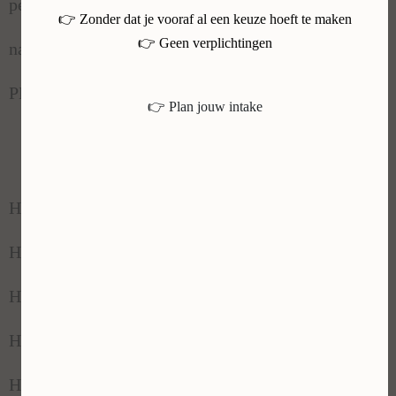
👉 Zonder dat je vooraf al een keuze hoeft te maken
natuurlijke permanente make-up Limburg
👉 Geen verplichtingen
PMU specialist Limburg
👉 Plan jouw intake
Huidverbetering / verjonging Maastricht
Huidverbetering /verjonging Sittard
Huidverbetering / verjonging Geleen
Huidverbetering / verjonging Heerlen
Huidverbetering / verjonging Kerkrade