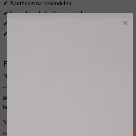
✔ Xanthelasma behandelen
✔ Gerstekorrels (milia) verwijderen
×
✔ Vetbultjes en talgophopingen verwijderen
✔ Diverse andere goedaardige huidoneffenheden
Persoonlijk advies
Niet iedere huidoneffenheid vraagt om dezelfde
aanpak. Daarom kijk ik altijd naar de locatie,
grootte, huidconditie en jouw wensen voordat ik een
behandeladvies geef.
Mijn doel is een zo mooi mogelijk cosmetisch
resultaat, met minimale belasting van de huid en