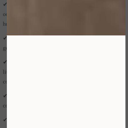
oogleden, wallen, vermoeide uitstraling en
huidoverschot rond de ogen.
✔ Huidverstrakking – voor verslapte huid van
gezicht, hals, kaaklijn en onderkin.
✔ Microneedling – voor fijne lijntjes, acne-
littekens, grove poriën, pigmentvlekken en
collageenaanmaak.
✔ Radiofrequentie – voor huidversteviging,
contourverbetering, rimpels en huidverjonging.
✔ Cold Plasma – voor huidverbetering, huidherstel,
roodheid, acne, rosacea en een stralende huid.