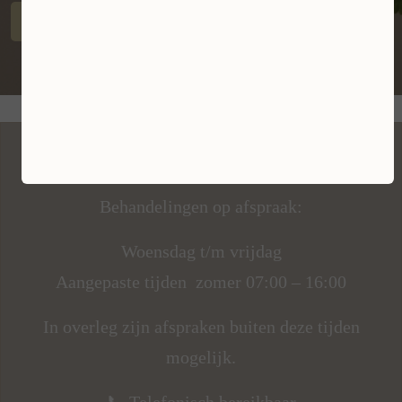
Klachtenregeling
Openingstijden
Behandelingen op afspraak:
Woensdag t/m vrijdag
Aangepaste tijden zomer 07:00 – 16:00
In overleg zijn afspraken buiten deze tijden
mogelijk.
📞 Telefonisch bereikbaar