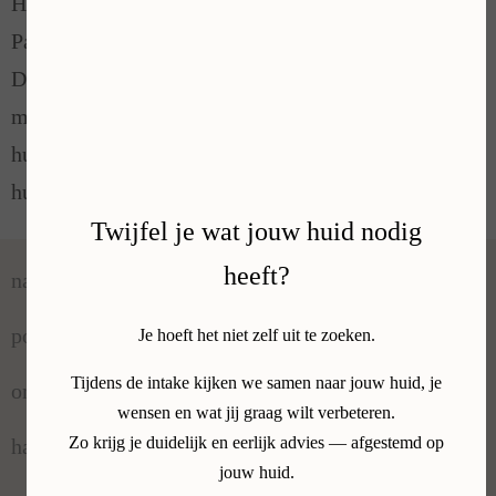
Parkstad, Sittard, Maastricht, Eindhoven, België en
Duitsland voor een persoonlijk behandelplan met
maximale resultaten op het gebied van
huidverbetering, huidverjonging en
huidverstrakking.
Twijfel je wat jouw huid nodig
natuurlijke wenkbrauwen Limburg
heeft?
powder brows Limburg
Je hoeft het niet zelf uit te zoeken.
ombre brows Limburg
Tijdens de intake kijken we samen naar jouw huid, je
wensen en wat jij graag wilt verbeteren.
hairstrokes Limburg
Zo krijg je duidelijk en eerlijk advies — afgestemd op
jouw huid.
permanente make-up wenkbrauwen Limburg