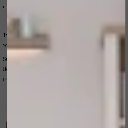
een natuurlijke uitstraling.
Twijfel je of jouw huidoneffenheid behandeld kan
worden?
Stuur gerust een duidelijke foto of plan een consult.
Ik beoordeel graag welke mogelijkheden er voor
jouw situatie zijn.