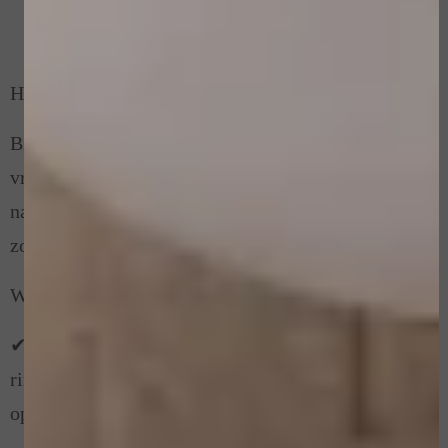
Limburg?
Huidverjonging en huidverbetering in Limburg
Bij Huidpraktijk Limburg in Landgraaf helpen wij
vrouwen en mannen uit heel Nederland met
natuurlijke huidverjonging en huidverbetering
zonder botox, fillers of chirurgie.
Wij zijn gespecialiseerd in:
✔ DAS Plasma Medical – voor huidverstrakking,
rimpelvermindering, ooglidcorrectie zonder
operatie, huidoverschot en huidverjonging.
✔ Ooglidcorrectie zonder operatie – voor hangende