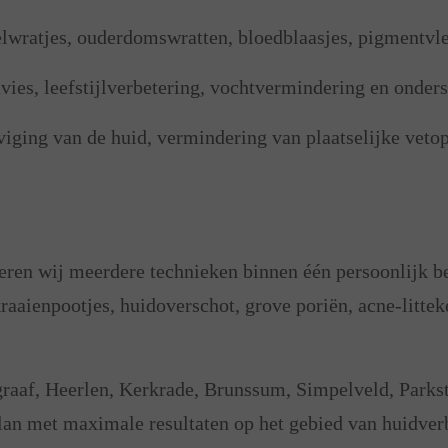
lwratjes, ouderdomswratten, bloedblaasjes, pigmentvl
es, leefstijlverbetering, vochtvermindering en onders
iging van de huid, vermindering van plaatselijke veto
en wij meerdere technieken binnen één persoonlijk b
raaienpootjes, huidoverschot, grove poriën, acne-litte
raaf, Heerlen, Kerkrade, Brunssum, Simpelveld, Parksta
lan met maximale resultaten op het gebied van huidver