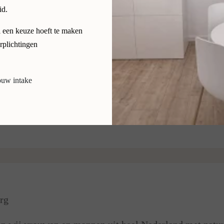
id.
l een keuze hoeft te maken
plichtingen
ouw intake
ktijk Limburg?
rg