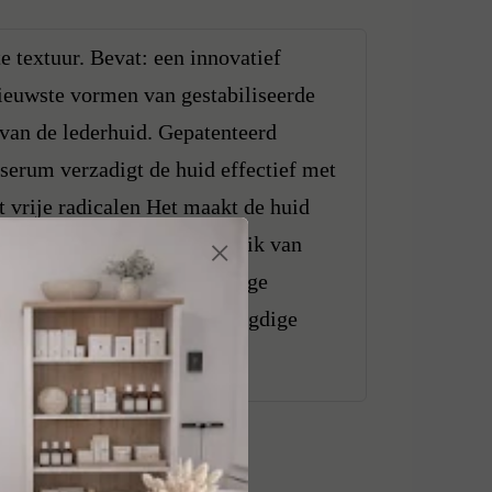
 textuur. Bevat: een innovatief
wste vormen van gestabiliseerde
van de lederhuid. Gepatenteerd
serum verzadigt de huid effectief met
t vrije radicalen Het maakt de huid
×
 uitstraalt. Regelmatig gebruik van
cht. Het heeft een krachtige
haar een fluweelzachte en jeugdige