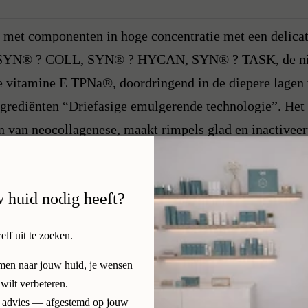
 met componenten in hoge concentratie met een delicate
SYN® ? COLL, SYN® ? HYCAN, SYN® ? TASK, de nieu
 vitamine E TPNa®, doordringend in de diepere lagen 
ngrediënten “Driefasige emulgerende technologie”. Het 
n van neocollagenese, maakt rimpels glad en inactiveer
n geeft een uitzonderlijke uitstraling die van binnenuit
crème zorgt voor een volumineus effect op het gezi
w huid nodig heeft?
maakt rimpels glad, verbetert de huidstructuur, geeft 
zelf uit te zoeken.
amen naar jouw huid, je wensen
 wilt verbeteren.
ijk advies — afgestemd op jouw