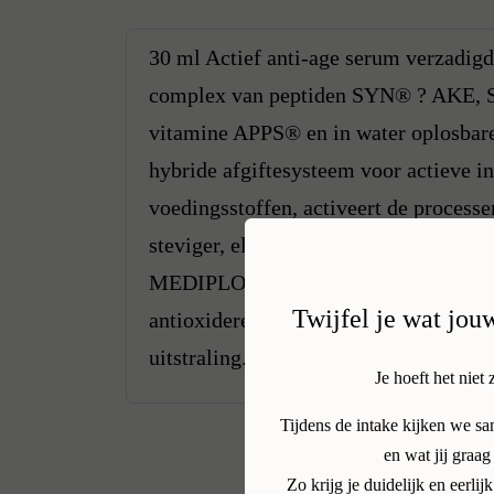
30 ml Actief anti-age serum verzadigd
complex van peptiden SYN® ? AKE, 
vitamine APPS® en in water oplosbare
hybride afgiftesysteem voor actieve i
voedingsstoffen, activeert de processe
steviger, elastischer en gehydrateerd e
MEDIPLORER RADIANCE LIFT serum en 
Twijfel je wat jou
antioxiderende en anti-aging werking, 
uitstraling.
Je hoeft het niet 
Tijdens de intake kijken we s
en wat jij graag
Zo krijg je duidelijk en eerl