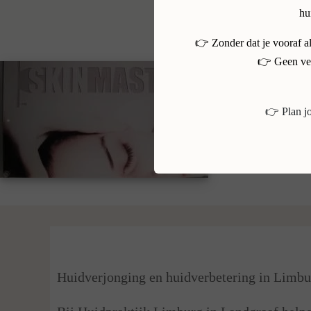
hu
👉 Zonder dat je vooraf a
👉 Geen ver
👉 Plan j
Waarom kiezen voor Huidpra
Huidverjonging en huidverbetering in Limbu