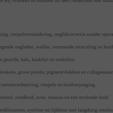
n wij vrouwen en mannen uit heel Nederland met natuu
ng, rimpelvermindering, ooglidcorrectie zonder operat
ngende oogleden, wallen, vermoeide uitstraling en huid
 gezicht, hals, kaaklijn en onderkin.
-littekens, grove poriën, pigmentvlekken en collageena
contourverbetering, rimpels en huidverjonging.
rstel, roodheid, acne, rosacea en een stralende huid.
kbrauwen, eyeliner en lipkleur met langdurig resulta