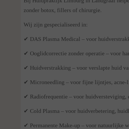
Bij Huidpraktijk Limburg in Landgraaf helpe
zonder botox, fillers of chirurgie.
Wij zijn gespecialiseerd in:
✔ DAS Plasma Medical – voor huidverstrakki
✔ Ooglidcorrectie zonder operatie – voor ha
✔ Huidverstrakking – voor verslapte huid van
✔ Microneedling – voor fijne lijntjes, acne
✔ Radiofrequentie – voor huidversteviging, 
✔ Cold Plasma – voor huidverbetering, huidhe
✔ Permanente Make-up – voor natuurlijke wen