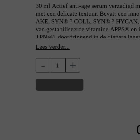
30 ml Actief anti-age serum verzadigd 
met een delicate textuur. Bevat: een in
AKE, SYN® ? COLL, SYN® ? HYCAN, S
van gestabiliseerde vitamine APPS® en i
TPNa®, doordringend in de diepere lagen
hybride afgiftesysteem voor actieve ing
Lees verder...
technologie”. Het serum verzadigt de hui
activeert de processen van neocollagenes
-
+
vrije radicalen Het maakt de huid stevige
geeft een uitzonderlijke uitstraling die v
gebruik van MEDIPLORER RADIANCE LI
Winkelwagen
volumineus effect op het gezicht. Het he
anti-aging werking, maakt rimpels glad, v
een fluweelzachte en jeugdige uitstraling