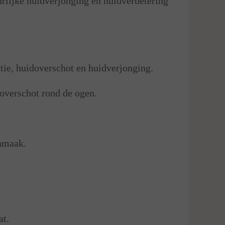
rlijke huidverjonging en huidverbetering
ie, huidoverschot en huidverjonging.
overschot rond de ogen.
anmaak.
at.