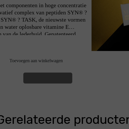
met componenten in hoge concentratie
novatief complex van peptiden SYN® ?
YN® ? TASK, de nieuwste vormen
n water oplosbare vitamine E
 van de lederhuid. Gepatenteerd
rediënten “Driefasige emulgerende
d effectief met voedingsstoffen,
e, maakt rimpels glad en inactiveert
Toevoegen aan winkelwagen
r, elastischer en gehydrateerd en
an binnenuit uitstraalt. Regelmatig
FT serum en crème zorgt voor een
Verder winkelen
eft een krachtige antioxiderende en
erbetert de huidstructuur, geeft haar
.
Gerelateerde producte