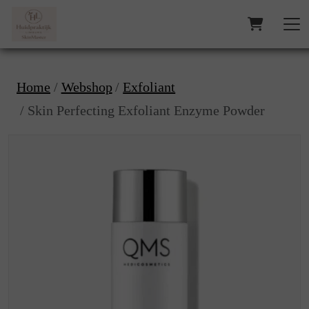
Home
Webshop
Exfoliant
Skin Perfecting Exfoliant Enzyme Powder