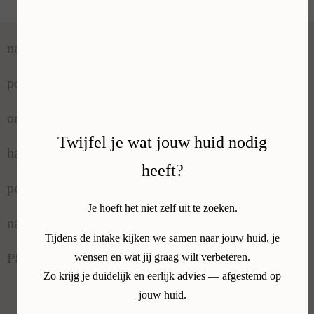
natuurlijke wenkbrauwen Limburg
powder brows Limburg
ombre brows Limburg
hairstrokes Limburg
Twijfel je wat jouw huid nodig
heeft?
permanente make-up wenkbrauwen Limburg
natuurlijke permanente make-up Limburg
Je hoeft het niet zelf uit te zoeken.
Tijdens de intake kijken we samen naar jouw huid, je
PMU specialist Limburg
wensen en wat jij graag wilt verbeteren.
Zo krijg je duidelijk en eerlijk advies — afgestemd op
jouw huid.