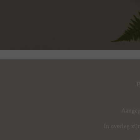
B
Aangep
In overleg zij