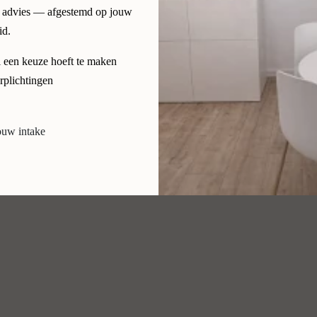
 op het gebied van huidverbetering, huidverjonging en
ijk advies — afgestemd op jouw
id.
l een keuze hoeft te maken
plichtingen
ouw intake