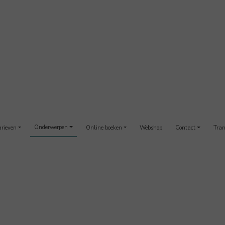
Onderwerpen
arieven
Online boeken
Webshop
Contact
Tran