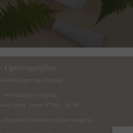
Openingstijden
ehandelingen op afspraak:
Woensdag t/m vrijdag
aste tijden zomer 07:00 – 16:00
n afspraken buiten deze tijden mogelijk.